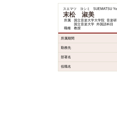
スエマツ ヨシミ
SUEMATSU Yo
末松 淑美
所属
国立音楽大学大学院 音楽研
国立音楽大学 外国語科目
職種
教授
所属期間
勤務先
部署名
役職名