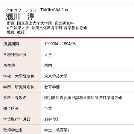
タキカワ ジュン
TAKIKAWA Jun
瀧川 淳
所属
国立音楽大学大学院 音楽研究科
国立音楽大学 音楽文化教育学科 音楽教育専修
職種
教授
所属期間
1990/04～1994/03
学校種類区分
大学
所在地
国内
学校・大学院名称
東京学芸大学
学部・研究科名称
教育学部
学科・専攻名
特別教科教員養成課程音楽科管弦打楽器選修
修了区分
卒業
学位取得年月日
1994/03
取得学位名
学士（教育学）