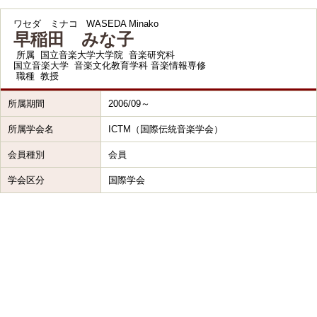
ワセダ ミナコ
WASEDA Minako
早稲田 みな子
所属
国立音楽大学大学院 音楽研究科
国立音楽大学 音楽文化教育学科 音楽情報専修
職種
教授
所属期間
2006/09～
所属学会名
ICTM（国際伝統音楽学会）
会員種別
会員
学会区分
国際学会