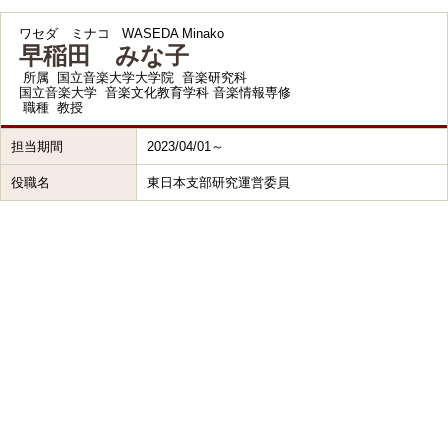
ワセダ ミナコ
WASEDA Minako
早稲田 みな子
所属
国立音楽大学大学院 音楽研究科
国立音楽大学 音楽文化教育学科 音楽情報専修
職種
教授
担当期間
2023/04/01～
役職名
東日本支部研究運営委員