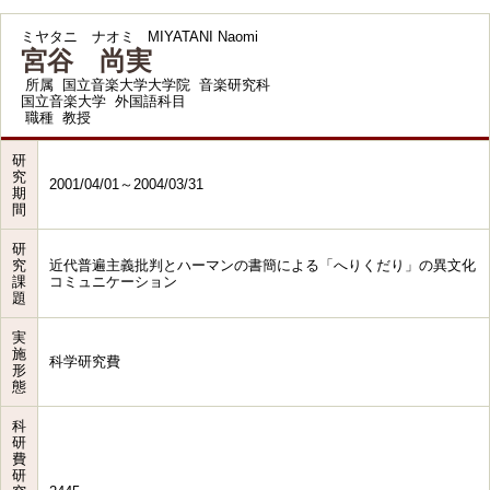
ミヤタニ ナオミ
MIYATANI Naomi
宮谷 尚実
所属
国立音楽大学大学院 音楽研究科
国立音楽大学 外国語科目
職種
教授
研
究
2001/04/01～2004/03/31
期
間
研
究
近代普遍主義批判とハーマンの書簡による「へりくだり」の異文化
課
コミュニケーション
題
実
施
科学研究費
形
態
科
研
費
研