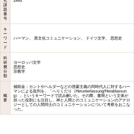
究
2445
課
題
番
号
キ
ー
ワ
ハーマン、 異文化コミュニケーション、 ドイツ文学、 思想史
ー
ド
科
研
ヨーロッパ文学
費
思想史
分
宗教学
類
補助金：カントやヘルダーなどの啓蒙主義の同時代人に対するハー
マンによる批判を、「へりくだり（Herunterlassung/Herablassun
概
g）」というキーワードで読み解いた。その際、書簡という文体が
要
担った役割にも注目し、神と人間とのコミュニケーションのアナロ
ジーとしての人間同士のコミュニケーションについて考察をおこな
った。