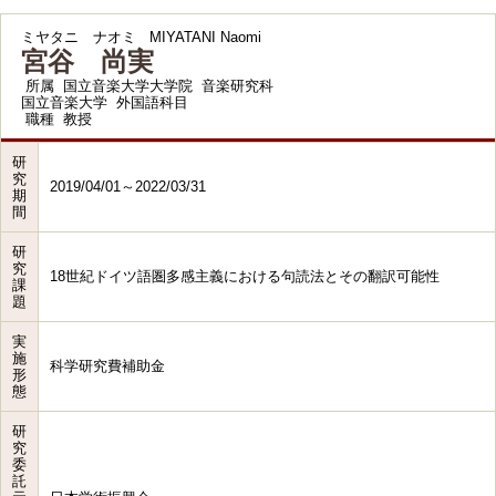
ミヤタニ ナオミ
MIYATANI Naomi
宮谷 尚実
所属
国立音楽大学大学院 音楽研究科
国立音楽大学 外国語科目
職種
教授
研
究
2019/04/01～2022/03/31
期
間
研
究
18世紀ドイツ語圏多感主義における句読法とその翻訳可能性
課
題
実
施
科学研究費補助金
形
態
研
究
委
託