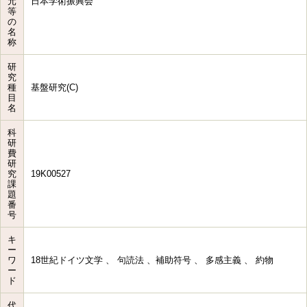
元
日本学術振興会
等
の
名
称
研
究
種
基盤研究(C)
目
名
科
研
費
研
究
19K00527
課
題
番
号
キ
ー
ワ
18世紀ドイツ文学 、 句読法 、補助符号 、 多感主義 、 約物
ー
ド
代