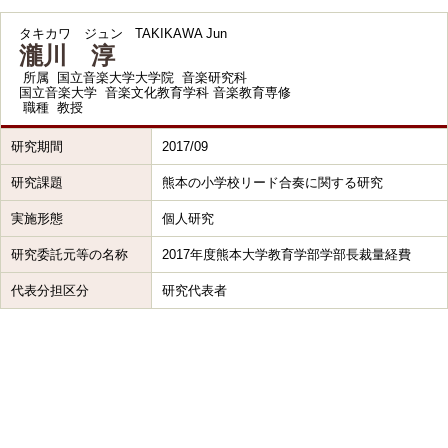
タキカワ ジュン
TAKIKAWA Jun
瀧川 淳
所属
国立音楽大学大学院 音楽研究科
国立音楽大学 音楽文化教育学科 音楽教育専修
職種
教授
研究期間
2017/09
研究課題
熊本の小学校リード合奏に関する研究
実施形態
個人研究
研究委託元等の名称
2017年度熊本大学教育学部学部長裁量経費
代表分担区分
研究代表者