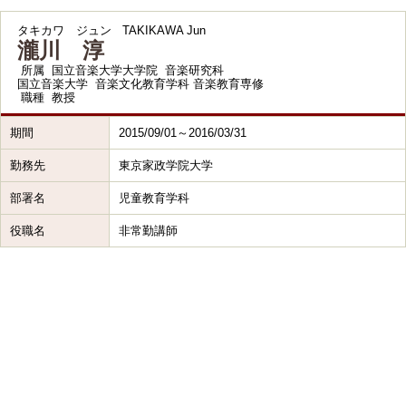
タキカワ ジュン
TAKIKAWA Jun
瀧川 淳
所属
国立音楽大学大学院 音楽研究科
国立音楽大学 音楽文化教育学科 音楽教育専修
職種
教授
期間
2015/09/01～2016/03/31
勤務先
東京家政学院大学
部署名
児童教育学科
役職名
非常勤講師