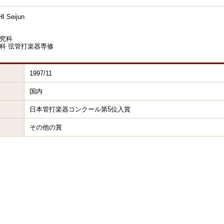
 Seijun
究科
科 弦管打楽器専修
1997/11
国内
日本管打楽器コンクール第5位入賞
その他の賞