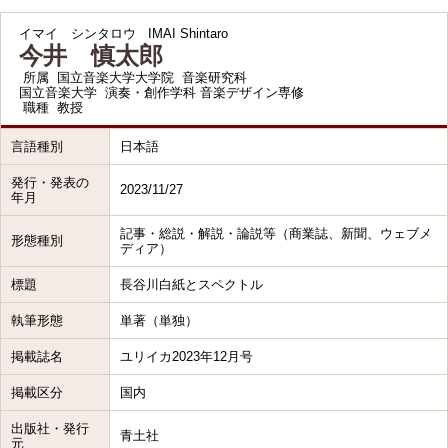
イマイ シンタロウ
IMAI Shintaro
今井 慎太郎
所属
国立音楽大学大学院 音楽研究科
国立音楽大学 演奏・創作学科 音楽デザイン専修
職種
教授
言語種別
日本語
発行・発表の
2023/11/27
年月
記事・総説・解説・論説等（商業誌、新聞、ウェブメ
形態種別
ディア）
標題
長谷川白紙とスペクトル
執筆形態
単著（単独）
掲載誌名
ユリイカ2023年12月号
掲載区分
国内
出版社・発行
青土社
元