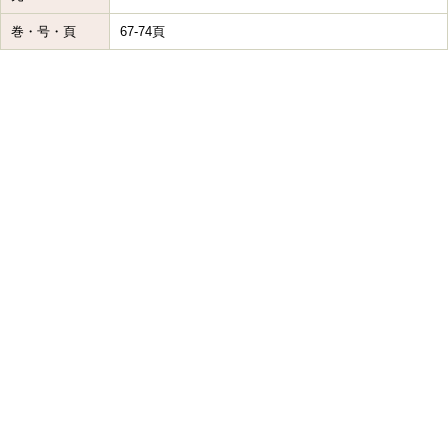
巻・号・頁
67-74頁