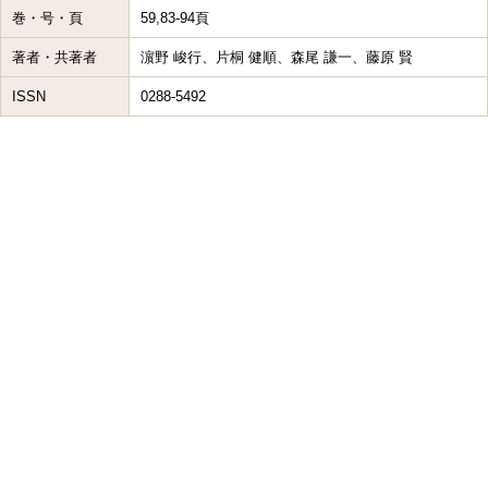
巻・号・頁
59,83-94頁
著者・共著者
濵野 峻行、片桐 健順、森尾 謙一、藤原 賢
ISSN
0288-5492