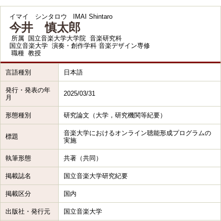
イマイ シンタロウ
IMAI Shintaro
今井 慎太郎
所属
国立音楽大学大学院 音楽研究科
国立音楽大学 演奏・創作学科 音楽デザイン専修
職種
教授
言語種別
日本語
発行・発表の年
2025/03/31
月
形態種別
研究論文（大学，研究機関等紀要）
音楽大学におけるオンライン聴能形成プログラムの
標題
実施
執筆形態
共著（共同）
掲載誌名
国立音楽大学研究紀要
掲載区分
国内
出版社・発行元
国立音楽大学