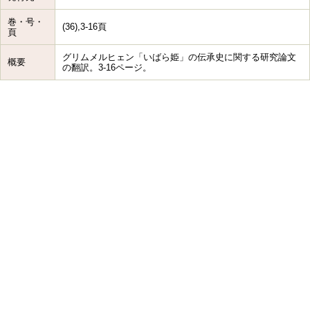
巻・号・
(36),3-16頁
頁
グリムメルヒェン「いばら姫」の伝承史に関する研究論文
概要
の翻訳。3-16ページ。