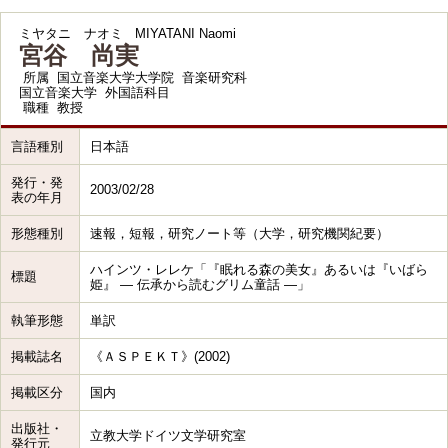
ミヤタニ ナオミ
MIYATANI Naomi
宮谷 尚実
所属
国立音楽大学大学院 音楽研究科
国立音楽大学 外国語科目
職種
教授
言語種別
日本語
発行・発
2003/02/28
表の年月
形態種別
速報，短報，研究ノート等（大学，研究機関紀要）
ハインツ・レレケ「『眠れる森の美女』あるいは『いばら
標題
姫』 ― 伝承から読むグリム童話 ―」
執筆形態
単訳
掲載誌名
《ＡＳＰＥＫＴ》(2002)
掲載区分
国内
出版社・
立教大学ドイツ文学研究室
発行元