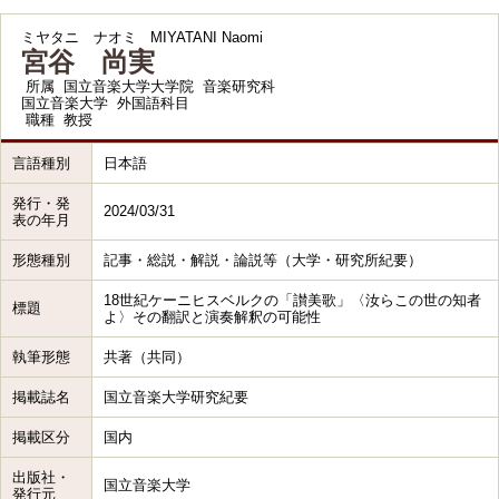
ミヤタニ ナオミ
MIYATANI Naomi
宮谷 尚実
所属
国立音楽大学大学院 音楽研究科
国立音楽大学 外国語科目
職種
教授
言語種別
日本語
発行・発
2024/03/31
表の年月
形態種別
記事・総説・解説・論説等（大学・研究所紀要）
18世紀ケーニヒスベルクの「讃美歌」〈汝らこの世の知者
標題
よ〉その翻訳と演奏解釈の可能性
執筆形態
共著（共同）
掲載誌名
国立音楽大学研究紀要
掲載区分
国内
出版社・
国立音楽大学
発行元