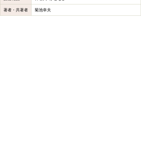
著者・共著者
菊池幸夫