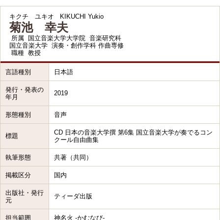
キクチ ユキオ
KIKUCHI Yukio
菊池 幸夫
所属
国立音楽大学大学院 音楽研究科
国立音楽大学 演奏・創作学科 作曲専修
職種
教授
言語種別
日本語
発行・発表の
2019
年月
形態種別
音声
CD 日本の音楽大学撰 第6集 国立音楽大学が奏でるコン
標題
クール自由曲集
執筆形態
共著（共同）
掲載区分
国内
出版社・発行
ティーダ出版
元
担当範囲
神名火 -かむなび-