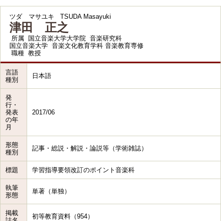
ツダ マサユキ
TSUDA Masayuki
津田 正之
所属
国立音楽大学大学院 音楽研究科
国立音楽大学 音楽文化教育学科 音楽教育専修
職種
教授
言語
日本語
種別
発
行・
発表
2017/06
の年
月
形態
記事・総説・解説・論説等（学術雑誌）
種別
標題
学習指導要領改訂のポイント音楽科
執筆
単著（単独）
形態
掲載
初等教育資料（954）
誌名