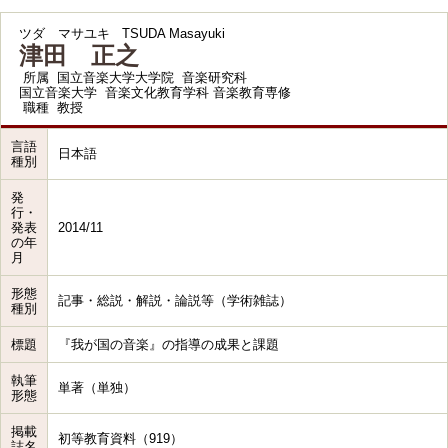
ツダ マサユキ
TSUDA Masayuki
津田 正之
所属
国立音楽大学大学院 音楽研究科
国立音楽大学 音楽文化教育学科 音楽教育専修
職種
教授
言語
日本語
種別
発
行・
発表
2014/11
の年
月
形態
記事・総説・解説・論説等（学術雑誌）
種別
標題
『我が国の音楽』の指導の成果と課題
執筆
単著（単独）
形態
掲載
初等教育資料（919）
誌名