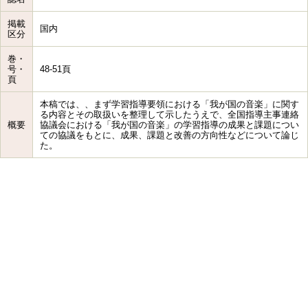
掲載
国内
区分
巻・
号・
48-51頁
頁
本稿では、、まず学習指導要領における「我が国の音楽」に関す
る内容とその取扱いを整理して示したうえで、全国指導主事連絡
概要
協議会における「我が国の音楽」の学習指導の成果と課題につい
ての協議をもとに、成果、課題と改善の方向性などについて論じ
た。