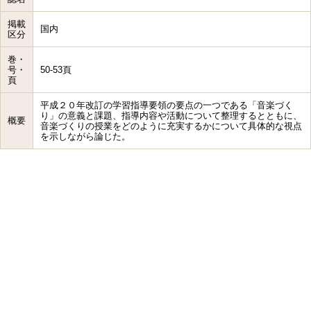
掲載
国内
区分
巻・
号・
50-53頁
頁
平成２０年改訂の学習指導要領の要点の一つである「音楽づく
り」の意義と課題、指導内容や活動について整理するとともに、
概要
音楽づくりの授業をどのように充実するかについて具体的な視点
を示しながら論じた。