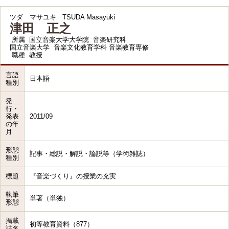
ツダ マサユキ
TSUDA Masayuki
津田 正之
所属
国立音楽大学大学院 音楽研究科
国立音楽大学 音楽文化教育学科 音楽教育専修
職種
教授
言語
日本語
種別
発
行・
発表
2011/09
の年
月
形態
記事・総説・解説・論説等（学術雑誌）
種別
標題
『音楽づくり』の授業の充実
執筆
単著（単独）
形態
掲載
初等教育資料（877）
誌名