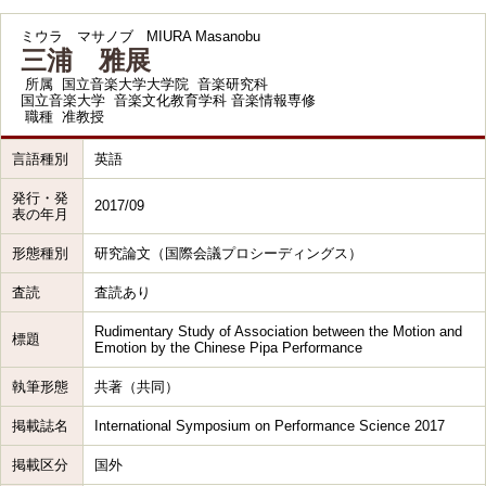
ミウラ マサノブ
MIURA Masanobu
三浦 雅展
所属
国立音楽大学大学院 音楽研究科
国立音楽大学 音楽文化教育学科 音楽情報専修
職種
准教授
言語種別
英語
発行・発
2017/09
表の年月
形態種別
研究論文（国際会議プロシーディングス）
査読
査読あり
Rudimentary Study of Association between the Motion and
標題
Emotion by the Chinese Pipa Performance
執筆形態
共著（共同）
掲載誌名
International Symposium on Performance Science 2017
掲載区分
国外