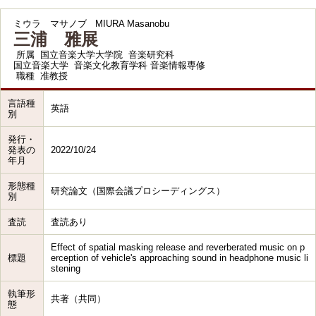
ミウラ マサノブ
MIURA Masanobu
三浦 雅展
所属
国立音楽大学大学院 音楽研究科
国立音楽大学 音楽文化教育学科 音楽情報専修
職種
准教授
言語種
英語
別
発行・
発表の
2022/10/24
年月
形態種
研究論文（国際会議プロシーディングス）
別
査読
査読あり
Effect of spatial masking release and reverberated music on p
標題
erception of vehicle's approaching sound in headphone music li
stening
執筆形
共著（共同）
態