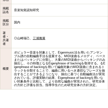
掲載
音楽知覚認知研究
誌名
掲載
国内
区分
著
者・
◎山崎瑞己、
三浦雅展
共著
者
ポピュラー音楽を対象として、Eigenmusic法を用いたアンサン
ブル譜の自動編曲手法を提案する。MIDI楽曲をメロディ、ベース
またはバッキングに分類し、大量のMIDI楽曲からバッキングのみ
抽出し、その特徴となるEigenphrase of backingを取得する。るE
igenphrase of backingを用いて編曲対象のMIDI楽曲に含まれるト
概要
ラックを分類することで、編曲に用いるべき適切なフレーズを抽
出することができるようになり、抽出に基づく自動編曲法が実現
されている。評価実験の結果、Eigenphrase of backingを用いな
い対象条件と比較して、より自然な編曲が実現された。研究全体
の方針と評価を担当。指導学生のため研究全体の方針決定。