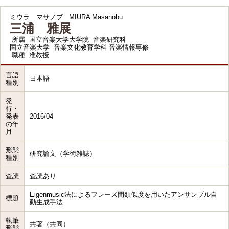
ミウラ マサノブ
MIURA Masanobu
三浦 雅展
所属
国立音楽大学大学院 音楽研究科
国立音楽大学 音楽文化教育学科 音楽情報専修
職種
准教授
言語
日本語
種別
発
行・
発表
2016/04
の年
月
形態
研究論文（学術雑誌）
種別
査読
査読あり
Eigenmusic法によるフレーズ間類似度を用いたアンサンブル自
標題
動生成手法
執筆
共著（共同）
形態