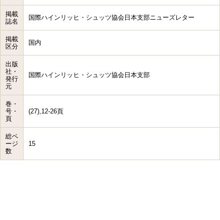
掲載
国際ハインリッヒ・シュッツ協会日本支部ニューズレター
誌名
掲載
国内
区分
出版
社・
国際ハインリッヒ・シュッツ協会日本支部
発行
元
巻・
号・
(27),12-26頁
頁
総ペ
ージ
15
数