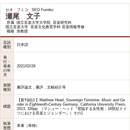
セオ フミコ
SEO Fumiko
瀬尾 文子
所属
国立音楽大学大学院 音楽研究科
国立音楽大学 音楽文化教育学科 音楽情報専修
職種
准教授
言語
日本語
種別
発
行・
発表
2021/02/28
の年
月
形態
書評論文，書評，文献紹介等
種別
【新刊紹介】Matthew Head,
Sovereign Feminine: Music and Ge
nder in Eighteenth-Century Germany
, California University Press,
標題
2013, 326pp. （マシュー・ヘッド『君臨する女性形：18世紀ドイ
ツにおける音楽とジェンダー』）その1
執筆
単著（単独）
形態