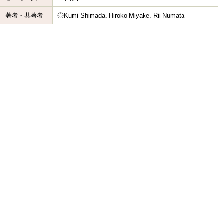
著者・共著者
◎Kumi Shimada,
Hiroko Miyake,
Rii Numata