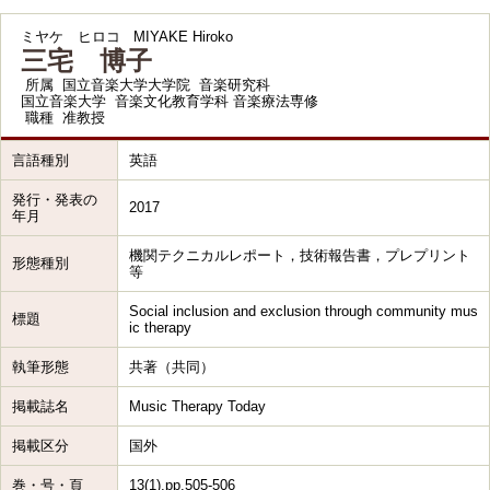
ミヤケ ヒロコ
MIYAKE Hiroko
三宅 博子
所属
国立音楽大学大学院 音楽研究科
国立音楽大学 音楽文化教育学科 音楽療法専修
職種
准教授
言語種別
英語
発行・発表の
2017
年月
機関テクニカルレポート，技術報告書，プレプリント
形態種別
等
Social inclusion and exclusion through community mus
標題
ic therapy
執筆形態
共著（共同）
掲載誌名
Music Therapy Today
掲載区分
国外
巻・号・頁
13(1),pp.505-506