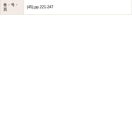
巻・号・
(45),pp.221-247
頁