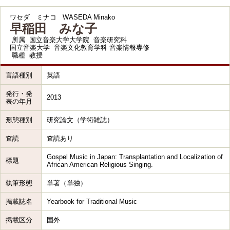
ワセダ ミナコ
WASEDA Minako
早稲田 みな子
所属
国立音楽大学大学院 音楽研究科
国立音楽大学 音楽文化教育学科 音楽情報専修
職種
教授
言語種別
英語
発行・発
2013
表の年月
形態種別
研究論文（学術雑誌）
査読
査読あり
Gospel Music in Japan: Transplantation and Localization of
標題
African American Religious Singing.
執筆形態
単著（単独）
掲載誌名
Yearbook for Traditional Music
掲載区分
国外