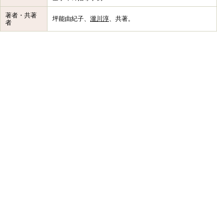
著者・共著
坪能由紀子、
瀧川淳
、共著。
者