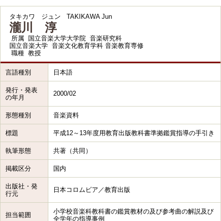
タキカワ ジュン
TAKIKAWA Jun
瀧川 淳
所属
国立音楽大学大学院 音楽研究科
国立音楽大学 音楽文化教育学科 音楽教育専修
職種
教授
言語種別
日本語
発行・発表
2000/02
の年月
形態種別
音楽資料
標題
平成12～13年度用教育出版教科書準拠鑑賞指導の手引き
執筆形態
共著（共同）
掲載区分
国内
出版社・発
日本コロムビア／教育出版
行元
小学校音楽科教科書の鑑賞教材の及び参考曲の解説及び
担当範囲
全学年の指導事例