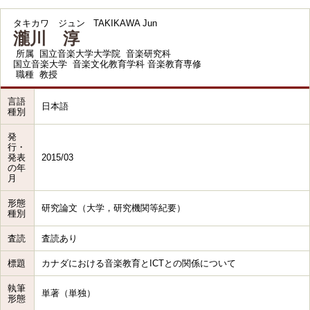
タキカワ ジュン
TAKIKAWA Jun
瀧川 淳
所属
国立音楽大学大学院 音楽研究科
国立音楽大学 音楽文化教育学科 音楽教育専修
職種
教授
言語
日本語
種別
発
行・
発表
2015/03
の年
月
形態
研究論文（大学，研究機関等紀要）
種別
査読
査読あり
標題
カナダにおける音楽教育とICTとの関係について
執筆
単著（単独）
形態