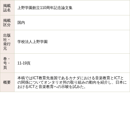
掲載
上野学園創立110周年記念論文集
誌名
掲載
国内
区分
出版
社・
学校法人上野学園
発行
元
巻・
号・
11-19頁
頁
本稿ではICT教育先進国であるカナダにおける音楽教育とICTと
概要
の関係についてオンタリオ州の取り組みの動向を紹介し、日本に
おけるICTと音楽教育への示唆を試みた。