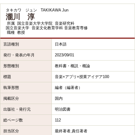
タキカワ ジュン
TAKIKAWA Jun
瀧川 淳
所属
国立音楽大学大学院 音楽研究科
国立音楽大学 音楽文化教育学科 音楽教育専修
職種
教授
言語種別
日本語
発行・発表の年月
2023/09/01
形態種別
教科書・概説・概論
標題
音楽×アプリ×授業アイデア100
執筆形態
編者（編著者）
掲載区分
国内
出版社・発行元
明治図書
総ページ数
112
担当区分
最終著者,責任著者