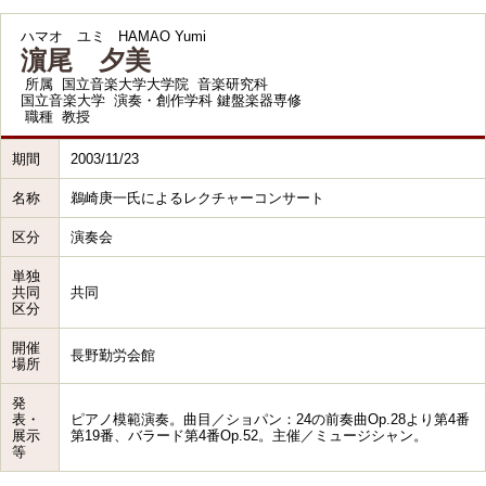
ハマオ ユミ
HAMAO Yumi
濵尾 夕美
所属
国立音楽大学大学院 音楽研究科
国立音楽大学 演奏・創作学科 鍵盤楽器専修
職種
教授
期間
2003/11/23
名称
鵜崎庚一氏によるレクチャーコンサート
区分
演奏会
単独
共同
共同
区分
開催
長野勤労会館
場所
発
表・
ピアノ模範演奏。曲目／ショパン：24の前奏曲Op.28より第4番
展示
第19番、バラード第4番Op.52。主催／ミュージシャン。
等