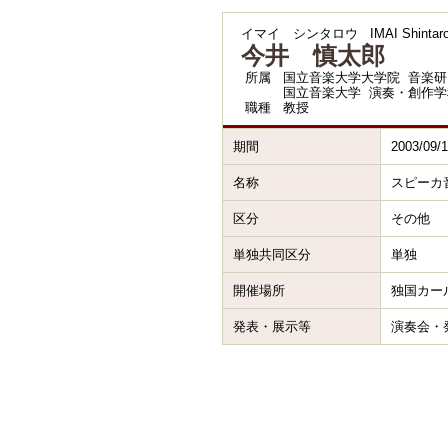
イマイ シンタロウ
IMAI Shintar
今井 慎太郎
所属
国立音楽大学大学院 音楽研
国立音楽大学 演奏・創作学
職種
教授
期間
2003/09/
名称
スピーカ
区分
その他
単独共同区分
単独
開催場所
独国カー
発表・展示等
演奏会・