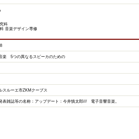
o
究科
科 音楽デザイン専修
18
音楽 5つの異なるスピーカのための
ルスルーエ市ZKMクーブス
発表雑誌等の名称：アップデート：今井慎太郎/// 電子音響音楽。