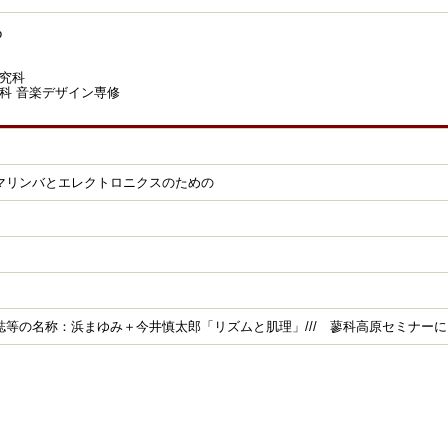
o
究科
科 音楽デザイン専修
マリンバとエレクトロニクスのための
誌等の名称：浜まゆみ＋今井慎太郎「リズムと肌理」/// 蓼科高原セミナー