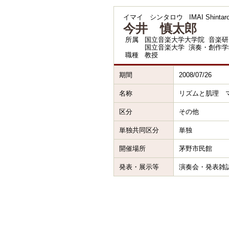
イマイ シンタロウ
IMAI Shintar
今井 慎太郎
所属
国立音楽大学大学院 音楽研
国立音楽大学 演奏・創作学
職種
教授
期間
2008/07/26
名称
リズムと肌理 
区分
その他
単独共同区分
単独
開催場所
茅野市民館
発表・展示等
演奏会・発表雑