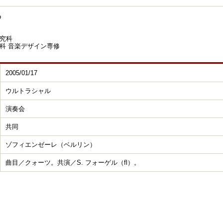
o
究科
科 音楽デザイン専修
2005/01/17
ウルトラシャル
演奏会
共同
ゾフィエンゼーレ（ベルリン）
曲目／クォーツ。共演／S. フォーゲル（fl）。