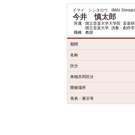
イマイ シンタロウ
IMAI Shintar
今井 慎太郎
所属
国立音楽大学大学院 音楽研
国立音楽大学 演奏・創作学
職種
教授
期間
名称
区分
単独共同区分
開催場所
発表・展示等