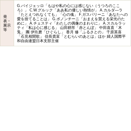
G.パイジェッロ「もはや私の心には感じない（うつろのここ
ろ）」 C.W.グルック「ああ私の優しい熱情が」 A.カルダ―ラ
「たとえつれなくても」「心の魂」 F.ガスパリーニ「あなたへの
発
愛を捨てることは」 G.ボノンチーニ「おまえを賛える栄光のた
表・
めに」 A.チェスティ「わたしの偶像のまわりに」 A.スカルラッ
展示
ティ「私は心に感じる」 山田耕筰「赤とんぼ」 中田喜直「木
等
兎」 團 伊玖磨「ひぐらし」 香月 修「ふるさとの」 千原英喜
「石見相聞歌」 信長貴富「とむらいのあとは」ほか 婦人国際平
和自由連盟日本支部主催