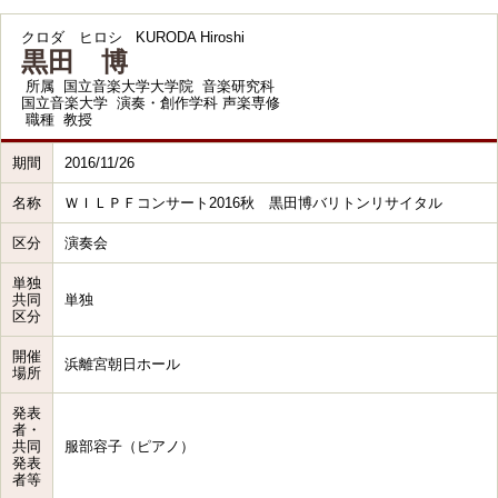
クロダ ヒロシ
KURODA Hiroshi
黒田 博
所属
国立音楽大学大学院 音楽研究科
国立音楽大学 演奏・創作学科 声楽専修
職種
教授
期間
2016/11/26
名称
ＷＩＬＰＦコンサート2016秋 黒田博バリトンリサイタル
区分
演奏会
単独
共同
単独
区分
開催
浜離宮朝日ホール
場所
発表
者・
共同
服部容子（ピアノ）
発表
者等