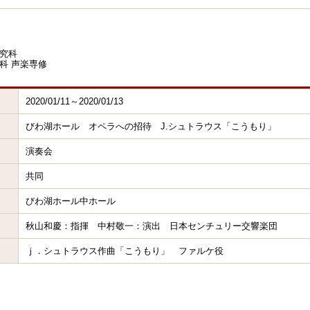
究科
科 声楽専修
2020/01/11～2020/01/13
びわ湖ホール オペラへの招待 J.シュトラウス「こうもり」
演奏会
共同
びわ湖ホール中ホール
秋山和慶：指揮 中村敬一：演出 日本センチュリー交響楽団
ｊ．シュトラウス作曲「こうもり」 ファルケ役