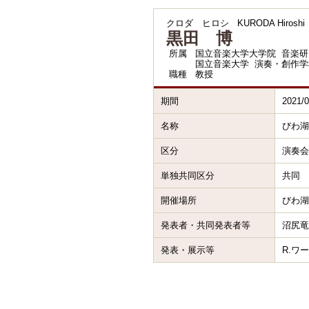
クロダ ヒロシ
KURODA Hiroshi
黒田 博
所属
国立音楽大学大学院 音楽研
国立音楽大学 演奏・創作学
職種
教授
期間
2021/0
名称
びわ湖
区分
演奏会
単独共同区分
共同
開催場所
びわ湖
発表者・共同発表者等
沼尻
発表・展示等
R.ワ