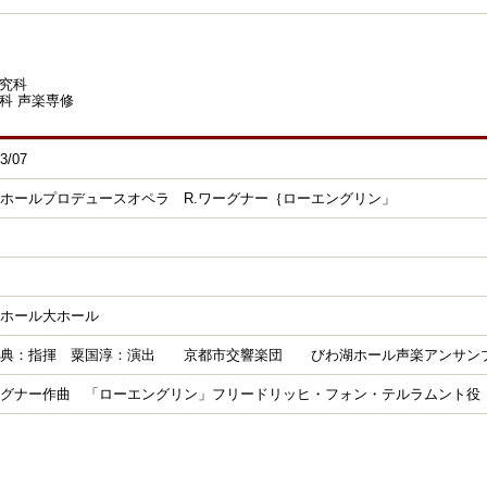
究科
科 声楽専修
3/07
ホールプロデュースオペラ R.ワーグナー｛ローエングリン」
ホール大ホール
竜典：指揮 粟国淳：演出 京都市交響楽団 びわ湖ホール声楽アンサン
ーグナー作曲 「ローエングリン」フリードリッヒ・フォン・テルラムント役