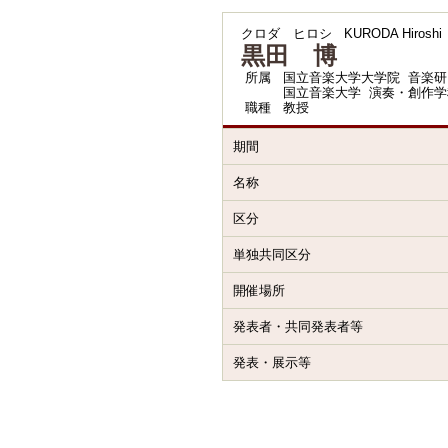
クロダ ヒロシ
KURODA Hiroshi
黒田 博
所属
国立音楽大学大学院 音楽研
国立音楽大学 演奏・創作学
職種
教授
期間
名称
区分
単独共同区分
開催場所
発表者・共同発表者等
発表・展示等