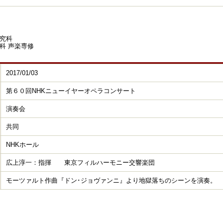
究科
科 声楽専修
2017/01/03
第６０回NHKニューイヤーオペラコンサート
演奏会
共同
NHKホール
広上淳一：指揮 東京フィルハーモニー交響楽団
モーツァルト作曲『ドン･ジョヴァンニ』より地獄落ちのシーンを演奏。