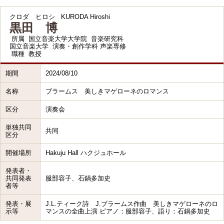
クロダ ヒロシ
KURODA Hiroshi
黒田 博
所属
国立音楽大学大学院 音楽研究科
国立音楽大学 演奏・創作学科 声楽専修
職種
教授
期間
2024/08/10
名称
ブラームス 美しきマゲローネのロマンス
区分
演奏会
単独共同
共同
区分
開催場所
Hakuju Hall ハクジュホール
発表者・
共同発表
服部容子、石鍋多加史
者等
発表・展
J.L.ティーク詩 J.ブラームス作曲 美しきマゲローネのロ
示等
マンスの全曲上演 ピアノ：服部容子、語り：石鍋多加史