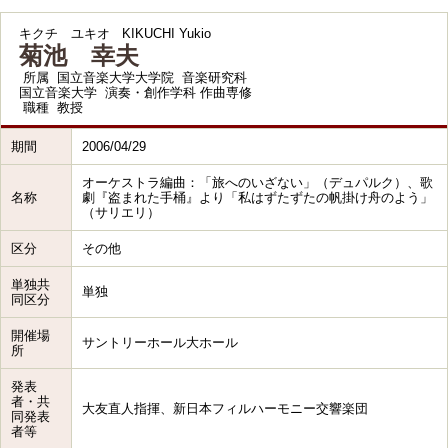
キクチ ユキオ
KIKUCHI Yukio
菊池 幸夫
所属
国立音楽大学大学院 音楽研究科
国立音楽大学 演奏・創作学科 作曲専修
職種
教授
期間
2006/04/29
オーケストラ編曲：「旅へのいざない」（デュパルク）、歌
名称
劇『盗まれた手桶』より「私はずたずたの帆掛け舟のよう」
（サリエリ）
区分
その他
単独共
単独
同区分
開催場
サントリーホール大ホール
所
発表
者・共
大友直人指揮、新日本フィルハーモニー交響楽団
同発表
者等