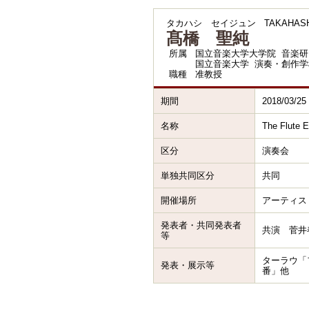
タカハシ セイジュン
TAKAHASHI
髙橋 聖純
所属
国立音楽大学大学院 音楽研
国立音楽大学 演奏・創作学
職種
准教授
期間
2018/03/25
名称
The Flute 
区分
演奏会
単独共同区分
共同
開催場所
アーティスト
発表者・共同発表者
共演 菅井春恵
等
ターラウ「
発表・展示等
番」他