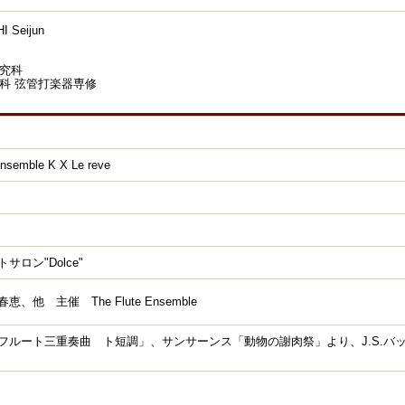
 Seijun
究科
科 弦管打楽器専修
Ensemble K X Le reve
サロン"Dolce"
、他 主催 The Flute Ensemble
フルート三重奏曲 ト短調」、サンサーンス「動物の謝肉祭」より、J.S.バ