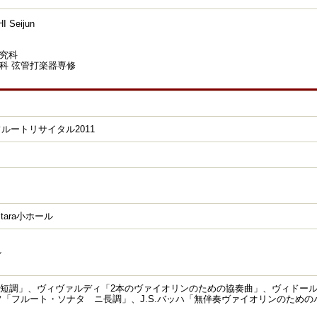
 Seijun
究科
科 弦管打楽器専修
ルートリサイタル2011
ara小ホール
ル
ト短調」、ヴィヴァルディ「2本のヴァイオリンのための協奏曲」、ヴィドー
フ「フルート・ソナタ ニ長調」、J.S.バッハ「無伴奏ヴァイオリンのため