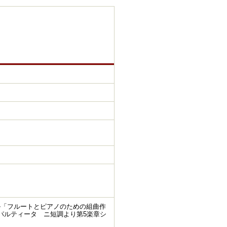
ル「フルートとピアノのための組曲作
のパルティータ ニ短調より第5楽章シ