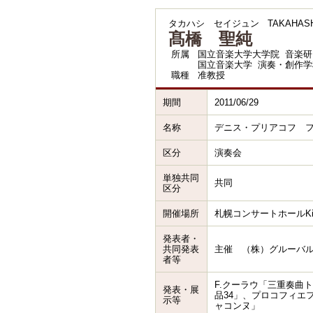
タカハシ セイジュン
TAKAHASHI
髙橋 聖純
所属
国立音楽大学大学院 音楽研
国立音楽大学 演奏・創作学
職種
准教授
期間
2011/06/29
名称
デニス・プリアコフ フ
区分
演奏会
単独共同
共同
区分
開催場所
札幌コンサートホールKit
発表者・
共同発表
主催 （株）グルーバ
者等
F.クーラウ「三重奏曲
発表・展
品34」、プロコフィエ
示等
ャコンヌ」