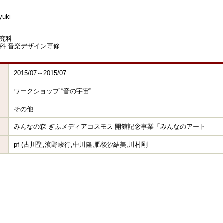
uki
究科
科 音楽デザイン専修
2015/07～2015/07
ワークショップ “音の宇宙”
その他
みんなの森 ぎふメディアコスモス 開館記念事業「みんなのアート
pf (古川聖,濱野峻行,中川隆,肥後沙結美,川村剛