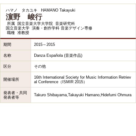
ハマノ タカユキ
HAMANO Takayuki
濵野 峻行
所属
国立音楽大学大学院 音楽研究科
国立音楽大学 演奏・創作学科 音楽デザイン専修
職種
准教授
期間
2015～2015
名称
Danza Española (音楽作品)
区分
その他
16th International Society for Music Information Retriev
開催場所
al Conference（ISMIR 2015）
発表者・共同
Takuro Shibayama,Takayuki Hamano,Hidefumi Ohmura
発表者等