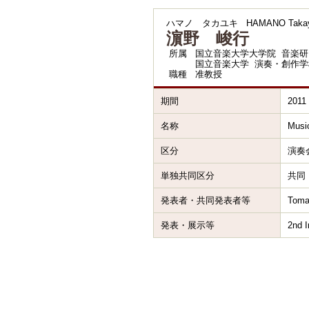
ハマノ タカユキ
HAMANO Takay
濵野 峻行
所属
国立音楽大学大学院 音楽研
国立音楽大学 演奏・創作学
職種
准教授
期間
2011
名称
Music
区分
演奏
単独共同区分
共同
発表者・共同発表者等
Toma
発表・展示等
2nd I