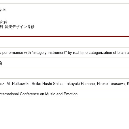
uki
究科
科 音楽デザイン専修
 performance with "imagery instrument" by real-time categorization of brain ac
会
sz. M. Rutkowski, Reiko Hoshi-Shiba, Takayuki Hamano, Hiroko Terasawa,
nternational Conference on Music and Emotion