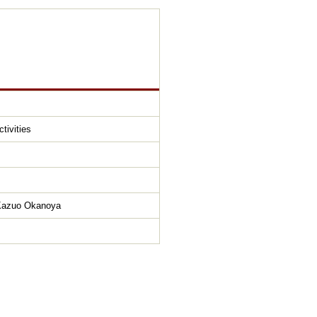
tivities
 Kazuo Okanoya