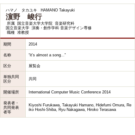
ハマノ タカユキ
HAMANO Takayuki
濵野 峻行
所属
国立音楽大学大学院 音楽研究科
国立音楽大学 演奏・創作学科 音楽デザイン専修
職種
准教授
期間
2014
名称
“it’s almost a song...”
区分
展覧会
単独共同
共同
区分
開催場所
International Computer Music Conference 2014
発表者・
Kiyoshi Furukawa, Takayuki Hamano, Hidefumi Omura, Re
共同発表
iko Hoshi-Shiba, Ryu Nakagawa, Hiroko Terasawa
者等