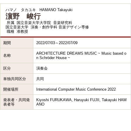
ハマノ タカユキ
HAMANO Takayuki
濵野 峻行
所属
国立音楽大学大学院 音楽研究科
国立音楽大学 演奏・創作学科 音楽デザイン専修
職種
准教授
期間
2022/07/03～2022/07/09
ARCHITECTURE DREAMS MUSIC ~ Music based o
名称
n Schröder House ~
区分
演奏会
単独共同区分
共同
開催場所
International Computer Music Conference 2022
発表者・共同発
Kiyoshi FURUKAWA, Haruyuki FUJII, Takayuki HAM
表者等
ANO