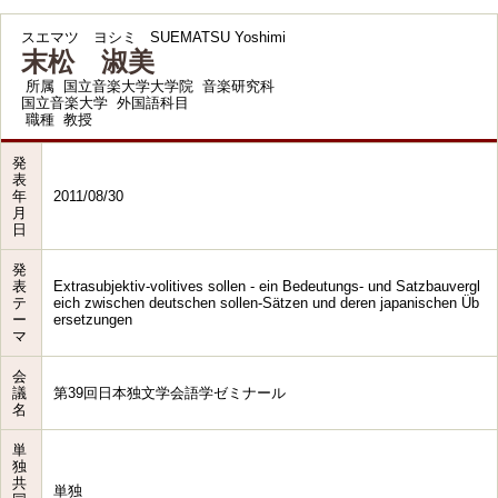
スエマツ ヨシミ
SUEMATSU Yoshimi
末松 淑美
所属
国立音楽大学大学院 音楽研究科
国立音楽大学 外国語科目
職種
教授
発
表
年
2011/08/30
月
日
発
表
Extrasubjektiv-volitives sollen - ein Bedeutungs- und Satzbauvergl
テ
eich zwischen deutschen sollen-Sätzen und deren japanischen Üb
ー
ersetzungen
マ
会
議
第39回日本独文学会語学ゼミナール
名
単
独
共
単独