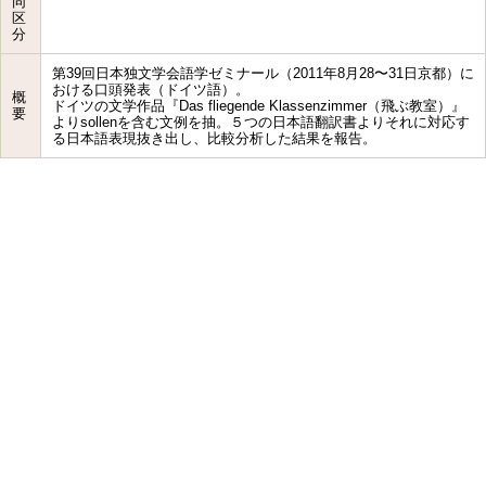
同
区
分
第39回日本独文学会語学ゼミナール（2011年8月28〜31日京都）に
おける口頭発表（ドイツ語）。
概
ドイツの文学作品『Das fliegende Klassenzimmer（飛ぶ教室）』
要
よりsollenを含む文例を抽。５つの日本語翻訳書よりそれに対応す
る日本語表現抜き出し、比較分析した結果を報告。