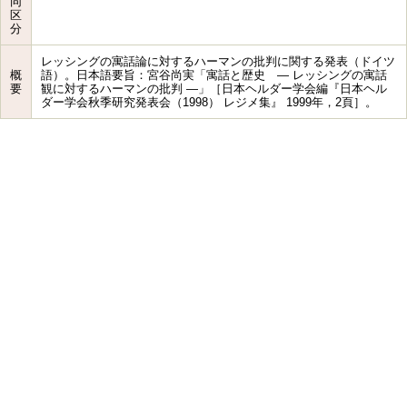
同
区
分
レッシングの寓話論に対するハーマンの批判に関する発表（ドイツ
概
語）。日本語要旨：宮谷尚実「寓話と歴史 ― レッシングの寓話
要
観に対するハーマンの批判 ―」［日本ヘルダー学会編『日本ヘル
ダー学会秋季研究発表会（1998） レジメ集』 1999年，2頁］。