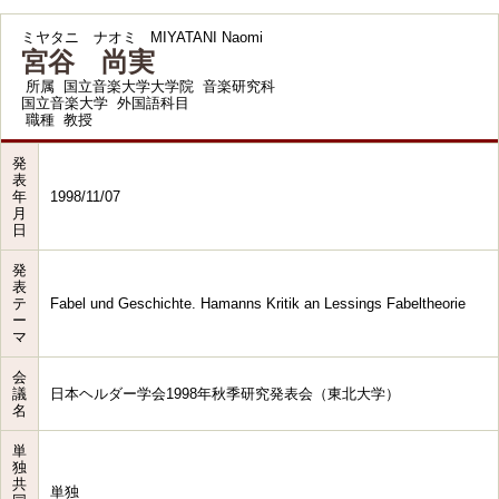
ミヤタニ ナオミ
MIYATANI Naomi
宮谷 尚実
所属
国立音楽大学大学院 音楽研究科
国立音楽大学 外国語科目
職種
教授
発
表
年
1998/11/07
月
日
発
表
テ
Fabel und Geschichte. Hamanns Kritik an Lessings Fabeltheorie
ー
マ
会
議
日本ヘルダー学会1998年秋季研究発表会（東北大学）
名
単
独
共
単独