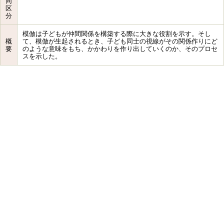
同
区
分
模倣は子どもが仲間関係を構築する際に大きな役割を示す。そし
概
て、模倣が生起されるとき、子ども同士の視線がその関係作りにど
要
のような意味をもち、かかわりを作り出していくのか、そのプロセ
スを示した。