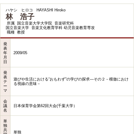
ハヤシ ヒロコ
HAYASHI Hiroko
林 浩子
所属
国立音楽大学大学院 音楽研究科
国立音楽大学 音楽文化教育学科 幼児音楽教育専攻
職種
教授
発
表
年
2009/05
月
日
発
表
遊びや生活における“おもわず”の学びの探求―その２－模倣におけ
テ
る視線の意味－
ー
マ
会
議
日本保育学会第62回大会(千葉大学）
名
単
独
共
単独