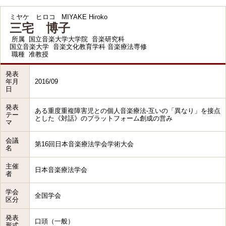
ミヤケ ヒロコ
MIYAKE Hiroko
三宅 博子
所属
国立音楽大学大学院 音楽研究科
国立音楽大学 音楽文化教育学科 音楽療法専修
職種
准教授
発表
年月
2016/09
日
発表
ある重度重複障害児との個人音楽療法-互いの「異なり」を接点
テー
とした《対話》のプラットフォーム創成の営み
マ
会議
第16回日本音楽療法学会学術大会
名
主催
日本音楽療法学会
者
学会
全国学会
区分
発表
口頭（一般）
形式