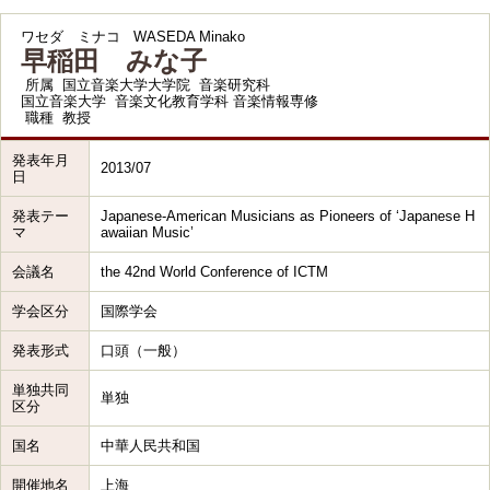
ワセダ ミナコ
WASEDA Minako
早稲田 みな子
所属
国立音楽大学大学院 音楽研究科
国立音楽大学 音楽文化教育学科 音楽情報専修
職種
教授
発表年月
2013/07
日
発表テー
Japanese-American Musicians as Pioneers of ‘Japanese H
マ
awaiian Music’
会議名
the 42nd World Conference of ICTM
学会区分
国際学会
発表形式
口頭（一般）
単独共同
単独
区分
国名
中華人民共和国
開催地名
上海