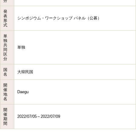
分
発
表
シンポジウム・ワークショップ パネル（公募）
形
式
単
独
共
単独
同
区
分
国
大韓民国
名
開
催
Daegu
地
名
開
催
2022/07/05～2022/07/09
期
間