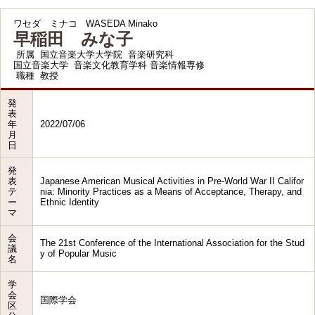
ワセダ ミナコ
WASEDA Minako
早稲田 みな子
所属
国立音楽大学大学院 音楽研究科
国立音楽大学 音楽文化教育学科 音楽情報専修
職種
教授
発
表
年
2022/07/06
月
日
発
表
Japanese American Musical Activities in Pre-World War II Califor
テ
nia: Minority Practices as a Means of Acceptance, Therapy, and
ー
Ethnic Identity
マ
会
The 21st Conference of the International Association for the Stud
議
y of Popular Music
名
学
会
国際学会
区