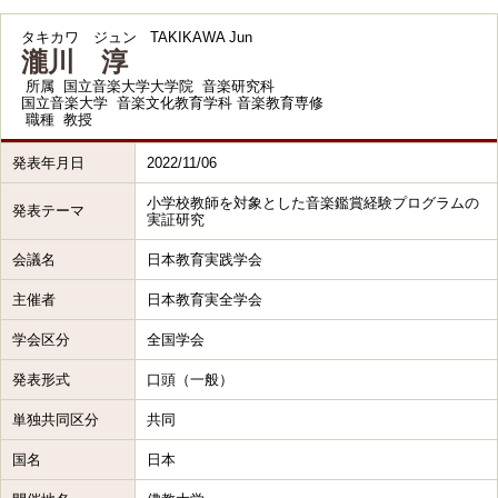
タキカワ ジュン
TAKIKAWA Jun
瀧川 淳
所属
国立音楽大学大学院 音楽研究科
国立音楽大学 音楽文化教育学科 音楽教育専修
職種
教授
発表年月日
2022/11/06
小学校教師を対象とした音楽鑑賞経験プログラムの
発表テーマ
実証研究
会議名
日本教育実践学会
主催者
日本教育実全学会
学会区分
全国学会
発表形式
口頭（一般）
単独共同区分
共同
国名
日本